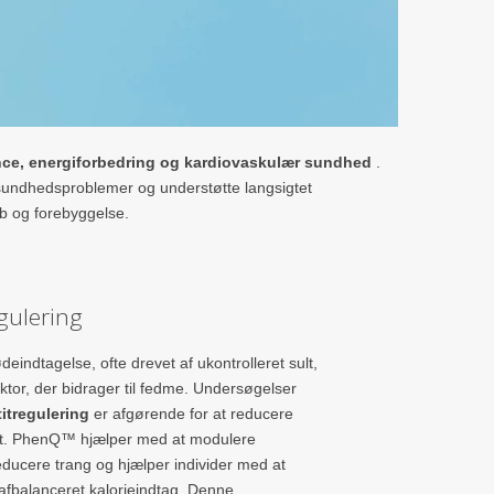
ance, energiforbedring og kardiovaskulær sundhed
.
e sundhedsproblemer og understøtte langsigtet
ab og forebyggelse.
gulering
eindtagelse, ofte drevet af ukontrolleret sult,
aktor, der bidrager til fedme. Undersøgelser
itregulering
er afgørende for at reducere
et. PhenQ™ hjælper med at modulere
reducere trang og hjælper individer med at
afbalanceret kalorieindtag. Denne