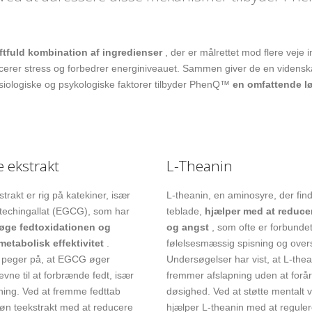
ftfuld kombination af ingredienser
, der er målrettet mod flere veje i
cerer stress og forbedrer energiniveauet. Sammen giver de en videnskab
siologiske og psykologiske faktorer tilbyder PhenQ™
en omfattende lø
e ekstrakt
L-Theanin
trakt er rig på katekiner, især
L-theanin, en aminosyre, der find
atechingallat (EGCG), som har
teblade,
hjælper med at reduce
øge fedtoxidationen og
og angst
, som ofte er forbunde
metabolisk effektivitet
.
følelsesmæssig spisning og over
 peger på, at EGCG øger
Undersøgelser har vist, at L-thea
vne til at forbrænde fedt, især
fremmer afslapning uden at forå
ning. Ved at fremme fedttab
døsighed. Ved at støtte mentalt 
røn teekstrakt med at reducere
hjælper L-theanin med at regule