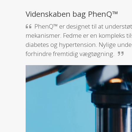
Videnskaben bag PhenQ™
PhenQ™ er designet til at underst
mekanismer. Fedme er en kompleks ti
diabetes og hypertension. Nylige under
forhindre fremtidig vægtøgning.