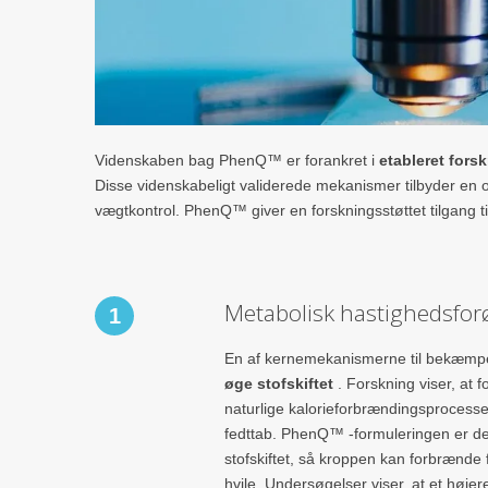
Videnskaben bag PhenQ™ er forankret i
etableret fors
Disse videnskabeligt validerede mekanismer tilbyder en o
vægtkontrol. PhenQ™ giver en forskningsstøttet tilgang ti
Metabolisk hastighedsfor
1
En af kernemekanismerne til bekæmp
øge stofskiftet
. Forskning viser, at 
naturlige kalorieforbrændingsprocesser
fedttab. PhenQ™ -formuleringen er des
stofskiftet, så kroppen kan forbrænde fl
hvile. Undersøgelser viser, at et højere