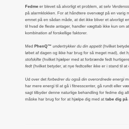
Fedme
er blevet så alvorligt et problem, at selv
Verdenss
på alarmklokken. For at håndtere overvægt på en varig må
emnet på en sådan måde, at det ikke bliver et alvorligt e
til hvad de fleste antager, handler vægttab ikke kun om at
kombination af forskellige faktorer.
Med
PhenQ™
undertrykker du din appetit
(hvilket betyde
løbet af dagen og ikke har brug for så meget mad), det 
stofskifte
(hvilket hjælper med at forbrænde fedt hurtiger
fedt
(hvilket betyder, at nye fedtceller ikke er i stand til a
Ud over det
forbedrer du også din overordnede energi
me
har mere energi til at gå i fitnesscenter, gå rundt eller v
sagt tilbyder denne naturlige behandling for fedme dig al
måske har brug for for at hjælpe dig med at
tabe dig på