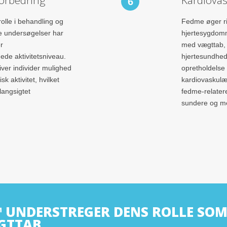
6
olle i behandling og
Fedme øger ri
e undersøgelser har
hjertesygdomm
r
med vægttab, 
de aktivitetsniveau.
hjertesundhed.
ver individer mulighed
opretholdelse
sk aktivitet, hvilket
kardiovaskulæ
angsigtet
fedme-relater
sundere og mer
 UNDERSTREGER DENS ROLLE SOM 
GTTAB.