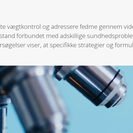
øtte vægtkontrol og adressere fedme gennem vid
lstand forbundet med adskillige sundhedsprob
søgelser viser, at specifikke strategier og for