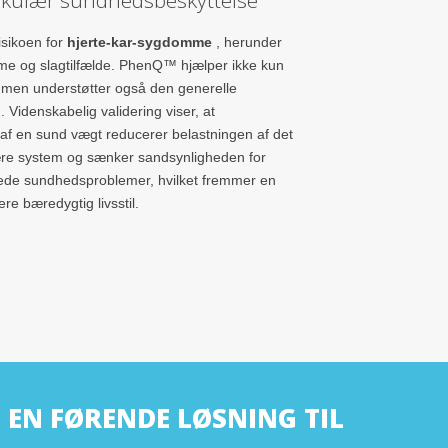
sikoen for
hjerte-kar-sygdomme
, herunder
e og slagtilfælde. PhenQ™ hjælper ikke kun
men understøtter også den generelle
 Videnskabelig validering viser, at
 af en sund vægt reducerer belastningen af det
re system og sænker sandsynligheden for
ede sundhedsproblemer, hvilket fremmer en
e bæredygtig livsstil.
EN FØRENDE LØSNING TIL