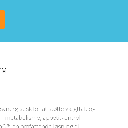
™
ynergistisk for at støtte vægttab og
m metabolisme, appetitkontrol,
nQ™ en omfattende løsning til