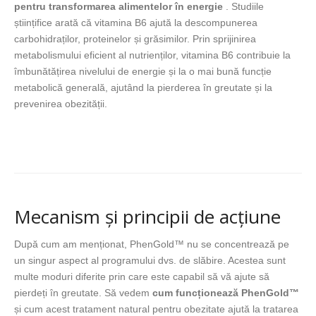
pentru transformarea alimentelor în energie
. Studiile
științifice arată că vitamina B6 ajută la descompunerea
carbohidraților, proteinelor și grăsimilor. Prin sprijinirea
metabolismului eficient al nutrienților, vitamina B6 contribuie la
îmbunătățirea nivelului de energie și la o mai bună funcție
metabolică generală, ajutând la pierderea în greutate și la
prevenirea obezității.
Mecanism și principii de acțiune
După cum am menționat, PhenGold™ nu se concentrează pe
un singur aspect al programului dvs. de slăbire. Acestea sunt
multe moduri diferite prin care este capabil să vă ajute să
pierdeți în greutate. Să vedem
cum funcționează PhenGold™
și cum acest tratament natural pentru obezitate ajută la tratarea