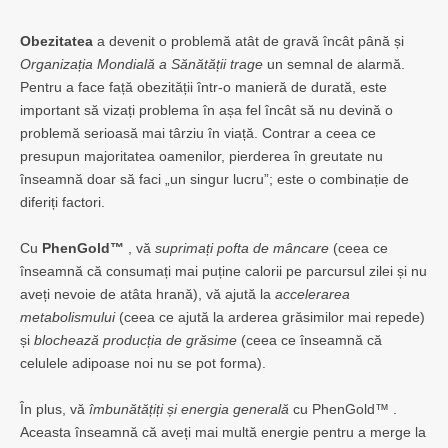
Obezitatea
a devenit o problemă atât de gravă încât până și
Organizația Mondială a Sănătății trage
un semnal de alarmă.
Pentru a face față obezității într-o manieră de durată, este
important să vizați problema în așa fel încât să nu devină o
problemă serioasă mai târziu în viață. Contrar a ceea ce
presupun majoritatea oamenilor, pierderea în greutate nu
înseamnă doar să faci „un singur lucru”; este o combinație de
diferiți factori.
Cu
PhenGold™
, vă
suprimați pofta de mâncare
(ceea ce
înseamnă că consumați mai puține calorii pe parcursul zilei și nu
aveți nevoie de atâta hrană), vă ajută la
accelerarea
metabolismului
(ceea ce ajută la arderea grăsimilor mai repede)
și
blochează producția de grăsime
(ceea ce înseamnă că
celulele adipoase noi nu se pot forma).
În plus, vă
îmbunătățiți și energia generală
cu PhenGold™ .
Aceasta înseamnă că aveți mai multă energie pentru a merge la