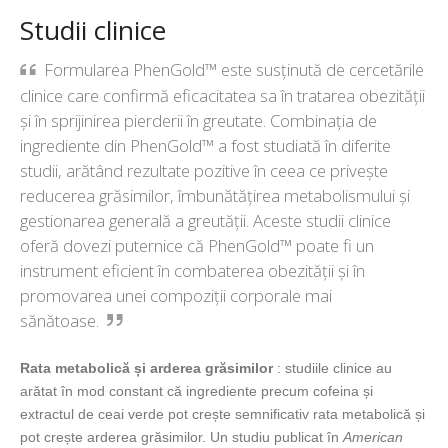
Studii clinice
Formularea PhenGold™ este susținută de cercetările
clinice care confirmă eficacitatea sa în tratarea obezității
și în sprijinirea pierderii în greutate. Combinația de
ingrediente din PhenGold™ a fost studiată în diferite
studii, arătând rezultate pozitive în ceea ce privește
reducerea grăsimilor, îmbunătățirea metabolismului și
gestionarea generală a greutății. Aceste studii clinice
oferă dovezi puternice că PhenGold™ poate fi un
instrument eficient în combaterea obezității și în
promovarea unei compoziții corporale mai
sănătoase.
Rata metabolică și arderea grăsimilor
: studiile clinice au
arătat în mod constant că ingrediente precum cofeina și
extractul de ceai verde pot crește semnificativ rata metabolică și
pot crește arderea grăsimilor. Un studiu publicat în
American