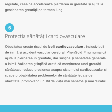
regulate, ceea ce accelerează pierderea în greutate și ajută la
gestionarea greutății pe termen lung.
6
Protecția sănătății cardiovasculare
Obezitatea crește riscul de
boli cardiovasculare
, inclusiv boli
de inimă și accident vascular cerebral. PhenGold™ nu numai că
ajută la pierderea în greutate, dar susține și sănătatea generală
a inimii. Validarea științifică arată că menținerea unei greutăți
sănătoase reduce presiunea asupra sistemului cardiovascular și
scade probabilitatea problemelor de sănătate legate de
obezitate, promovând un stil de viață mai sănătos și mai durabil.