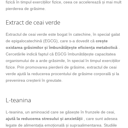
fizică în timpul exercițiilor fizice, ceea ce accelerează și mai mult
pierderea de grăsime.
Extract de ceai verde
Extractul de ceai verde este bogat în catechine, în special galat
de epigalocatechină (EGCG), care s-a dovedit că
crește
oxidarea grăsimilor și îmbunătățește eficiența metabolică
.
Cercetările indică faptul că EGCG îmbunătățește capacitatea
organismului de a arde grăsimile, în special în timpul exercițiilor
fizice. Prin promovarea pierderii de grăsime, extractul de ceai
verde ajută la reducerea procentului de grăsime corporală și la
prevenirea creșterii în greutate.
L-teanina
L-teanina, un aminoacid care se găsește în frunzele de ceai,
ajută la reducerea stresului și anxietății
, care sunt adesea
legate de alimentația emoțională și supraalimentarea. Studiile