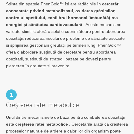
Știința din spatele PhenGold™ își are rădăcinile în
cercetări
consacrate privind metabolismul, oxidarea grăsimilor,
controlul apetitului, echilibrul hormonal, îmbunătățirea
energiei și sănătatea cardiovasculară
. Aceste mecanisme
validate științific oferă o soluție cuprinzătoare pentru abordarea
obezității, reducerea riscului de probleme de sănătate asociate
și sprijinirea gestionării greutății pe termen lung. PhenGold™
oferă o abordare susținută de cercetare pentru abordarea
obezității, susținută de strategii bazate pe dovezi pentru
pierderea în greutate și prevenire.
1
Creșterea ratei metabolice
Unul dintre mecanismele de bază pentru combaterea obezității
este
creșterea ratei metabolice
. Cercetările arată că creșterea
proceselor naturale de ardere a caloriilor din organism poate