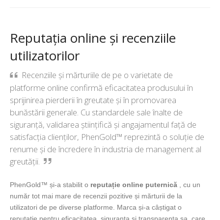
Reputația online și recenziile
utilizatorilor
Recenziile și mărturiile de pe o varietate de
platforme online confirmă eficacitatea produsului în
sprijinirea pierderii în greutate și în promovarea
bunăstării generale. Cu standardele sale înalte de
siguranță, validarea științifică și angajamentul față de
satisfacția clienților, PhenGold™ reprezintă o soluție de
renume și de încredere în industria de management al
greutății.
PhenGold™ și-a stabilit o
reputație online puternică
, cu un
număr tot mai mare de recenzii pozitive și mărturii de la
utilizatori de pe diverse platforme. Marca și-a câștigat o
reputație pentru eficacitatea, siguranța și transparența sa, care