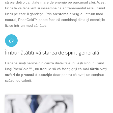
să pierdeți o cantitate mare de energie pe parcursul zilei. Acest
lucru te va face lent și înseamnă că antrenamentul este ultimul
lucru pe care îl gândești. Prin
creșterea energiei
într-un mod
natural, PhenGold™ poate face să combinați dieta și exercițiile
fizice într-un mod sănătos.
Îmbunătățiți-vă starea de spirit generală
Dacă te simți nervos din cauza dietei tale, nu ești singur. Când
luați PhenGold™ , nu trebuie să vă faceți griji că
mai târziu veți
suferi de proastă dispoziție
doar pentru că aveți un conținut
scăzut de calorii.