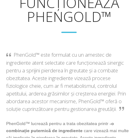
FUNCȚIONEAZĂ
PHENGOLD™
PhenGold™ este formulat cu un amestec de
ingrediente atent selectate care funcționează sinergic
pentru a sprijini pierderea în greutate și a combate
obezitatea. Aceste ingrediente vizează procese
fiziologice cheie, cum ar fi metabolismul, controlul
apetitului, arderea grăsimilor și creșterea energiei. Prin
abordarea acestor mecanisme, PhenGold™ oferă o
soluție cuprinzătoare pentru gestionarea greutății.
PhenGold™ lucrează pentru a trata obezitatea printr
-o
combinație puternică de ingrediente
care vizează mai multe
căi implicate în pierderea în greutate. Aceste ingrediente