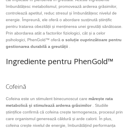
îmbunătățesc metabolismul, promovează arderea grăsimilor,
controlează apetitul, reduc stresul și îmbunătățesc nivelul de
energie. Împreună, ele oferă o abordare susținută științific
pentru tratarea obezității și menținerea unei greutăți sănătoase.
Prin abordarea atât a factorilor fiziologici, cât și a celor
psihologici, PhenGold™ oferă
o soluție cuprinzătoare pentru
gestionarea durabilă a greutății
.
Ingrediente pentru PhenGold™
Cofeină
Cofeina este un stimulent binecunoscut care
mărește rata
metabolică și stimulează arderea grăsimilor
. Studiile
științifice confirmă că cofeina crește termogeneza, procesul prin
care organismul generează căldură și arde calorii. În plus,
cofeina crește nivelul de energie, îmbunătățind performanța