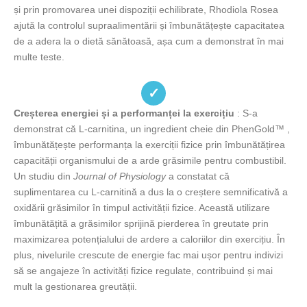
și prin promovarea unei dispoziții echilibrate, Rhodiola Rosea
ajută la controlul supraalimentării și îmbunătățește capacitatea
de a adera la o dietă sănătoasă, așa cum a demonstrat în mai
multe teste.
✓
Creșterea energiei și a performanței la exercițiu
: S-a
demonstrat că L-carnitina, un ingredient cheie din PhenGold™ ,
îmbunătățește performanța la exerciții fizice prin îmbunătățirea
capacității organismului de a arde grăsimile pentru combustibil.
Un studiu din
Journal of Physiology
a constatat că
suplimentarea cu L-carnitină a dus la o creștere semnificativă a
oxidării grăsimilor în timpul activității fizice. Această utilizare
îmbunătățită a grăsimilor sprijină pierderea în greutate prin
maximizarea potențialului de ardere a caloriilor din exercițiu. În
plus, nivelurile crescute de energie fac mai ușor pentru indivizi
să se angajeze în activități fizice regulate, contribuind și mai
mult la gestionarea greutății.