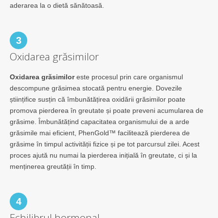
aderarea la o dietă sănătoasă.
3
Oxidarea grăsimilor
Oxidarea grăsimilor
este procesul prin care organismul
descompune grăsimea stocată pentru energie. Dovezile
științifice susțin că îmbunătățirea oxidării grăsimilor poate
promova pierderea în greutate și poate preveni acumularea de
grăsime. Îmbunătățind capacitatea organismului de a arde
grăsimile mai eficient, PhenGold™ facilitează pierderea de
grăsime în timpul activității fizice și pe tot parcursul zilei. Acest
proces ajută nu numai la pierderea inițială în greutate, ci și la
menținerea greutății în timp.
4
Echilibrul hormonal