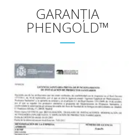
https://bmccomplementmedtherapies.biomedcentral.com/artic
GARANȚIA
018-2355-x
PHENGOLD™