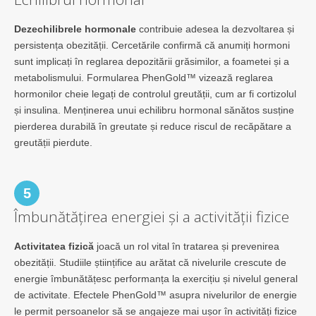
Dezechilibrele hormonale
contribuie adesea la dezvoltarea și
persistența obezității. Cercetările confirmă că anumiți hormoni
sunt implicați în reglarea depozitării grăsimilor, a foametei și a
metabolismului. Formularea PhenGold™ vizează reglarea
hormonilor cheie legați de controlul greutății, cum ar fi cortizolul
și insulina. Menținerea unui echilibru hormonal sănătos susține
pierderea durabilă în greutate și reduce riscul de recăpătare a
greutății pierdute.
5
Îmbunătățirea energiei și a activității fizice
Activitatea fizică
joacă un rol vital în tratarea și prevenirea
obezității. Studiile științifice au arătat că nivelurile crescute de
energie îmbunătățesc performanța la exercițiu și nivelul general
de activitate. Efectele PhenGold™ asupra nivelurilor de energie
le permit persoanelor să se angajeze mai ușor în activități fizice