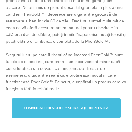
promisiunea oferind una dintre cele mai bune garanții din
afacere. Nu ai nimic de pierdut decât kilogramele în plus atunci
când iei PhenGold™ , deoarece are o
garanție grozavă de
returnare a banilor de
60 de zile . Dacă nu sunteți mulțumit de
ceea ce vă oferă acest tratament natural pentru obezitate în
călătoria dvs. de slăbire, puteți trimite înapoi orice nu ați folosit și
puteți obține o rambursare completă de la PhenGold™ .
Singurul lucru pe care îl riscați când încercați PhenGold™ sunt
taxele de expediere, care par a fi un inconvenient minor dacă
considerați că s-a dovedit că funcționează. Există, de
asemenea, o
garanție reală
care protejează modul în care
funcționează PhenGold™ Pe scurt, cumpărați un produs care va
funcționa fără întrebări reale.
COMANDAȚI PHENGOLD™ ȘI TRATAȚI OBEZITATEA