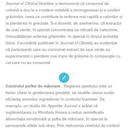
Journal of Clinical Nutrition
a demonstrat că consumul de
cofeină a dus la o creștere notabilă a termogenezei și a oxidării
grăsimilor, ceea ce contribuie la arderea mai rapidă a caloriilor și
la pierderea în greutate. S-a dovedit, de asemenea, că extractul
de ceai verde, în special concentrația sa ridicată de catechine,
îmbunătățește arderea grăsimilor, în special în timpul activității
fizice. Cercetările publicate în Journal of Obesity au evidențiat
că participanții care au consumat extract de ceai verde au
experimentat o pierdere mai mare de grăsime în comparație cu
cei care nu au consumat.
✓
Controlul poftei de mâncare
: Reglarea apetitului este un
factor cheie în gestionarea greutății, iar studiile clinice susțin
eficiența anumitor ingrediente în controlul foametei. De
exemplu, un studiu din
Appetite Journal
a arătat că
suplimentarea cu Rhodiola Rosea a redus semnificativ
alimentația emoțională și pofta de mâncare, în special la
persoanele aflate sub stres. Prin reducerea nivelului de cortizol