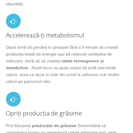
obezității:
Accelerează-ți metabolismul
Dacă doriți să pierdeți în greutate fără a fi nevoie să creșteți
producția totală de energie sau să reduceți cantitatea de
mâncare, doriți să vă creșteți
ratele termogenice și
metabolice
. Acest lucru va ajuta corpul să ardă mai multe
calorii, ceea ce duce în cele din urmă la utilizarea mai multor
calorii pe parcursul zilei.
Opriți producția de grăsime
Prin blocarea
producției de grăsime
(însemnând că
organismul nostru nu generează celule adipoase noi), este