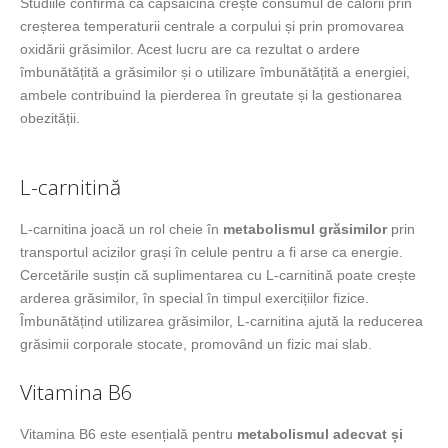
Studiile confirmă că capsaicina crește consumul de calorii prin
creșterea temperaturii centrale a corpului și prin promovarea
oxidării grăsimilor. Acest lucru are ca rezultat o ardere
îmbunătățită a grăsimilor și o utilizare îmbunătățită a energiei,
ambele contribuind la pierderea în greutate și la gestionarea
obezității.
L-carnitină
L-carnitina joacă un rol cheie în
metabolismul grăsimilor
prin
transportul acizilor grași în celule pentru a fi arse ca energie.
Cercetările susțin că suplimentarea cu L-carnitină poate crește
arderea grăsimilor, în special în timpul exercițiilor fizice.
Îmbunătățind utilizarea grăsimilor, L-carnitina ajută la reducerea
grăsimii corporale stocate, promovând un fizic mai slab.
Vitamina B6
Vitamina B6 este esențială pentru
metabolismul adecvat și