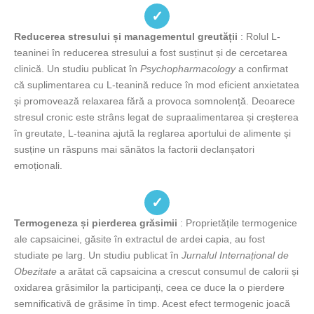
✓
Reducerea stresului și managementul greutății
: Rolul L-
teaninei în reducerea stresului a fost susținut și de cercetarea
clinică. Un studiu publicat în
Psychopharmacology
a confirmat
că suplimentarea cu L-teanină reduce în mod eficient anxietatea
și promovează relaxarea fără a provoca somnolență. Deoarece
stresul cronic este strâns legat de supraalimentarea și creșterea
în greutate, L-teanina ajută la reglarea aportului de alimente și
susține un răspuns mai sănătos la factorii declanșatori
emoționali.
✓
Termogeneza și pierderea grăsimii
: Proprietățile termogenice
ale capsaicinei, găsite în extractul de ardei capia, au fost
studiate pe larg. Un studiu publicat în
Jurnalul Internațional de
Obezitate
a arătat că capsaicina a crescut consumul de calorii și
oxidarea grăsimilor la participanți, ceea ce duce la o pierdere
semnificativă de grăsime în timp. Acest efect termogenic joacă