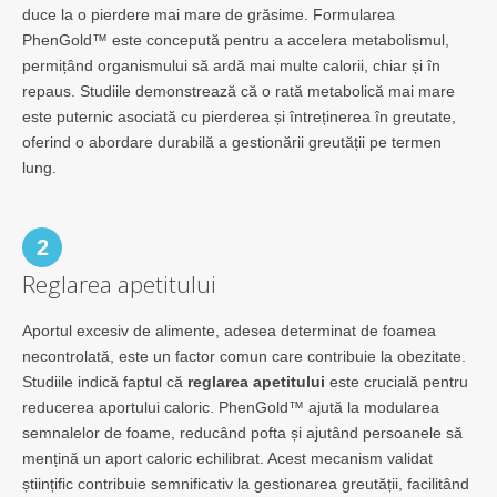
duce la o pierdere mai mare de grăsime. Formularea
PhenGold™ este concepută pentru a accelera metabolismul,
permițând organismului să ardă mai multe calorii, chiar și în
repaus. Studiile demonstrează că o rată metabolică mai mare
este puternic asociată cu pierderea și întreținerea în greutate,
oferind o abordare durabilă a gestionării greutății pe termen
lung.
2
Reglarea apetitului
Aportul excesiv de alimente, adesea determinat de foamea
necontrolată, este un factor comun care contribuie la obezitate.
Studiile indică faptul că
reglarea apetitului
este crucială pentru
reducerea aportului caloric. PhenGold™ ajută la modularea
semnalelor de foame, reducând pofta și ajutând persoanele să
mențină un aport caloric echilibrat. Acest mecanism validat
științific contribuie semnificativ la gestionarea greutății, facilitând