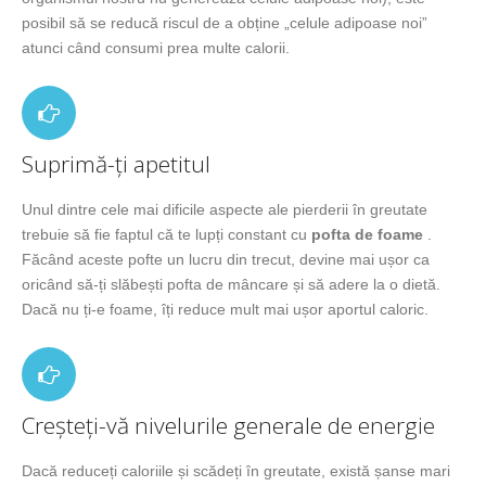
posibil să se reducă riscul de a obține „celule adipoase noi”
atunci când consumi prea multe calorii.
Suprimă-ți apetitul
Unul dintre cele mai dificile aspecte ale pierderii în greutate
trebuie să fie faptul că te lupți constant cu
pofta de foame
.
Făcând aceste pofte un lucru din trecut, devine mai ușor ca
oricând să-ți slăbești pofta de mâncare și să adere la o dietă.
Dacă nu ți-e foame, îți reduce mult mai ușor aportul caloric.
Creșteți-vă nivelurile generale de energie
Dacă reduceți caloriile și scădeți în greutate, există șanse mari