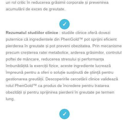
un rol critic în reducerea grăsimii corporale și prevenirea
acumulării de exces de greutate.
✓
Rezumatul studiilor clinice
: studiile clinice oferă dovezi
puternice că ingredientele din PhenGold™ pot sprijini eficient
pierderea în greutate și pot preveni obezitatea. Prin mecanisme
precum creșterea ratei metabolice, arderea grăsimilor, controlul
poftei de mâncare, reducerea stresului și performanța
îmbunătățită la exerciții fizice, aceste ingrediente lucrează
împreună pentru a oferi o soluție susținută de știință pentru
gestionarea greutății. Descoperirile cercetării clinice validează
rolul PhenGold™ ca produs de încredere pentru tratarea
obezității și pentru sprijinirea pierderii în greutate pe termen
lung.
✓