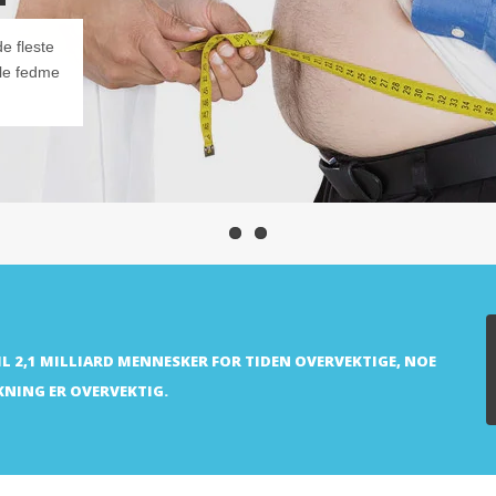
de fleste
le fedme
TIL 2,1 MILLIARD MENNESKER FOR TIDEN OVERVEKTIGE, NOE
KNING ER OVERVEKTIG.