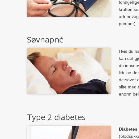
forskjellig
kraften so
arterieveg
pumper).
Søvnapné
Hvis du ha
kan det gj
du innsnev
lidelse d
de sover e
slite med
enorm bela
Type 2 diabetes
Diabetes
(blodsukke