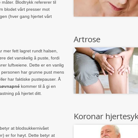
e måter. Blodtrykk refererer til
m blodet vårt presser mot
gen (hver gang hjertet vårt
Artrose
r mer fett lagret rundt halsen,
øre det vanskelig å puste, fordi
rer luftveiene. Dette er en vanlig
er personen har grunne pust mens
ller har faktiske pustepauser. Å
søvnapné
kommer til å gi en
stning på hjertet ditt.
Koronar hjertes
betyr at blodsukkernivået
r) er for høyt. Dette betyr at