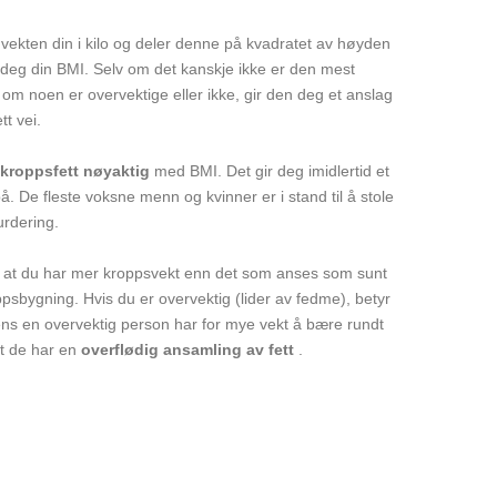
 vekten din i kilo og deler denne på kvadratet av høyden
i deg din BMI. Selv om det kanskje ikke er den mest
om noen er overvektige eller ikke, gir den deg et anslag
t vei.
kroppsfett nøyaktig
med BMI. Det gir deg imidlertid et
. De fleste voksne menn og kvinner er i stand til å stole
urdering.
t at du har mer kroppsvekt enn det som anses som sunt
oppsbygning. Hvis du er overvektig (lider av fedme), betyr
ns en overvektig person har for mye vekt å bære rundt
at de har en
overflødig ansamling av fett
.