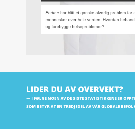
Fedme
har blitt et ganske alvorlig problem for 
mennesker over hele verden. Hvordan behand
og forebygge helseproblemer?
LIDER DU AV OVERVEKT?
I FØLGE NOEN AV DE SISTE STATISTIKKENE ER OPP
SOM BETYR AT EN TREDJEDEL AV VÅR GLOBALE BEFOL