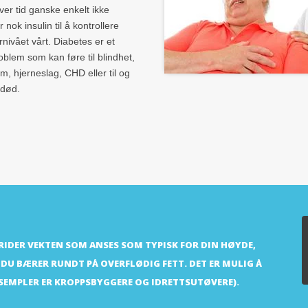
er tid ganske enkelt ikke
 nok insulin til å kontrollere
nivået vårt. Diabetes er et
roblem som kan føre til blindhet,
, hjerneslag, CHD eller til og
 død.
KRIDER VEKTEN SOM ANSES SOM TYPISK FOR DIN HØYDE,
 DU BÆRER RUNDT PÅ OVERFLØDIG FETT. DET ER MULIG Å
KSEMPLER ER KROPPSBYGGERE OG IDRETTSUTØVERE).