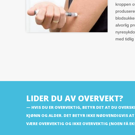
kroppen ov
produserer
blodsukker
alvorlig p
nyresykdom
med tidlig
LIDER DU AV OVERVEKT?
HVIS DU ER OVERVEKTIG, BETYR DET AT DU OVERS
KJØNN OG ALDER. DET BETYR IKKE NØDVENDIGVIS AT
VÆRE OVERVEKTIG OG IKKE OVERVEKTIG (NOEN FÅ E