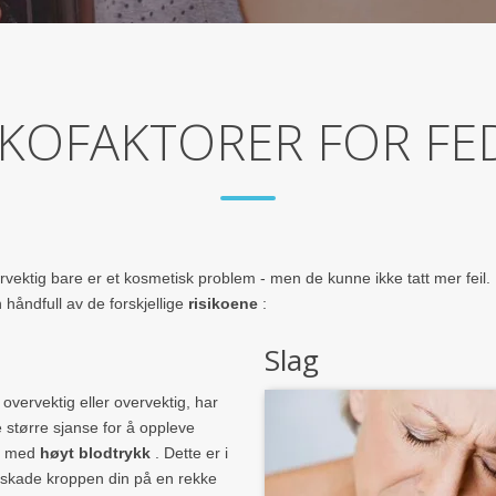
IKOFAKTORER FOR F
vektig bare er et kosmetisk problem - men de kunne ikke tatt mer feil.
håndfull av de forskjellige
risikoene
:
Slag
 overvektig eller overvektig, har
 større sjanse for å oppleve
r med
høyt blodtrykk
. Dette er i
å skade kroppen din på en rekke