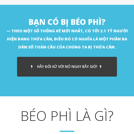
BẠN CÓ BỊ BÉO PHÌ?
THEO MỘT SỐ THỐNG KÊ MỚI NHẤT, CÓ TỚI 2.1 TỶ NGƯỜI
HIỆN ĐANG THỪA CÂN, ĐIỀU ĐÓ CÓ NGHĨA LÀ MỘT PHẦN BA
DÂN SỐ TOÀN CẦU CỦA CHÚNG TA BỊ THỪA CÂN.
HÃY ĐỐI XỬ VỚI NÓ NGAY BÂY GIỜ!
BÉO PHÌ LÀ GÌ?