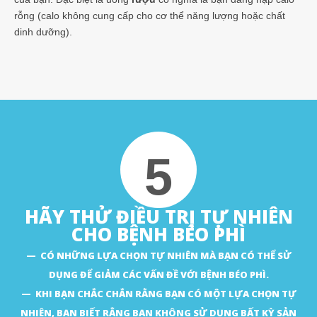
rỗng (calo không cung cấp cho cơ thể năng lượng hoặc chất
dinh dưỡng).
5
HÃY THỬ ĐIỀU TRỊ TỰ NHIÊN
CHO BỆNH BÉO PHÌ
CÓ NHỮNG LỰA CHỌN TỰ NHIÊN MÀ BẠN CÓ THỂ SỬ
DỤNG ĐỂ GIẢM CÁC VẤN ĐỀ VỚI BỆNH BÉO PHÌ.
KHI BẠN CHẮC CHẮN RẰNG BẠN CÓ MỘT LỰA CHỌN TỰ
NHIÊN, BẠN BIẾT RẰNG BẠN KHÔNG SỬ DỤNG BẤT KỲ SẢN