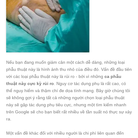
Nếu bạn đang muốn giảm cân một cách dễ dàng, những loại
phẫu thuật này là hình ảnh thu nhỏ của điều đó. Vấn đề đầu tiên
với các loại phẫu thuật này là rủi ro - bởi vì những
ca phẫu
thuật này cực kỳ rủi ro
. Nguy cơ tác dụng phụ là rất cao, có
thể nguy hiểm và thậm chí đe dọa tính mạng. Bây giờ chúng tôi
sẽ không gợi ý rằng tất cả những người chọn loại phẫu thuật
này sẽ gặp tác dụng phụ tiêu cực, nhưng một tìm kiếm nhanh
trên Google sẽ cho bạn biết rất nhiều về tần suất nó thực sự xảy
ra.
Một vấn đề khác đối với nhiều người là chi phí liên quan đến