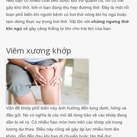
Nếu bạn có nhiều chất béo được lưu trữ quanh cổ, nó có thể
gây khó thở, bởi vì bạn đang thu hẹp đường thở. Đây là một rối
loạn phổ biến khi người bệnh có hơi thở nông khi họ ngủ hoặc
tạm dừng thực sự trong hơi thở. Vật lộn với
chứng ngưng thở
khi ngủ
sẽ gây căng thẳng to lớn cho trái tim của bạn.
Viêm xương khớp
Vấn đề khớp phổ biến này ảnh hưởng đến lưng dưới, hông và
đầu gối. Nó có nghĩa là các mô đã từng bảo vệ các khớp đang
dần bị xé ra. Có nhiều hao mòn hơn trên các khớp với trọng
lượng dư thừa. Điều này cũng sẽ gây áp lực nhiều hơn lên
khớp, dẫn đến đau khi bạn di chuyển hoặc tập thể dục.