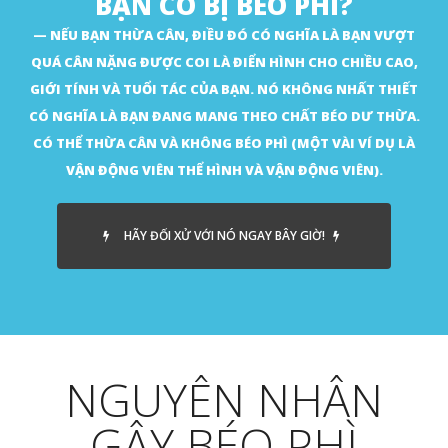
BẠN CÓ BỊ BÉO PHÌ?
NẾU BẠN THỪA CÂN, ĐIỀU ĐÓ CÓ NGHĨA LÀ BẠN VƯỢT
QUÁ CÂN NẶNG ĐƯỢC COI LÀ ĐIỂN HÌNH CHO CHIỀU CAO,
GIỚI TÍNH VÀ TUỔI TÁC CỦA BẠN. NÓ KHÔNG NHẤT THIẾT
CÓ NGHĨA LÀ BẠN ĐANG MANG THEO CHẤT BÉO DƯ THỪA.
CÓ THỂ THỪA CÂN VÀ KHÔNG BÉO PHÌ (MỘT VÀI VÍ DỤ LÀ
VẬN ĐỘNG VIÊN THỂ HÌNH VÀ VẬN ĐỘNG VIÊN).
HÃY ĐỐI XỬ VỚI NÓ NGAY BÂY GIỜ!
NGUYÊN NHÂN
GÂY BÉO PHÌ