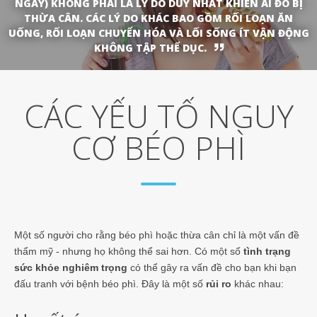
NGÀY) KHÔNG PHẢI LÀ LÝ DO DUY NHẤT KHIẾN AI ĐÓ BỊ
THỪA CÂN. CÁC LÝ DO KHÁC BAO GỒM RỐI LOẠN ĂN
UỐNG, RỐI LOẠN CHUYỂN HÓA VÀ LỐI SỐNG ÍT VẬN ĐỘNG
KHÔNG TẬP THỂ DỤC.
CÁC YẾU TỐ NGUY
CƠ BÉO PHÌ
Một số người cho rằng béo phì hoặc thừa cân chỉ là một vấn đề
thẩm mỹ - nhưng họ không thể sai hơn. Có một số
tình trạng
sức khỏe nghiêm trọng
có thể gây ra vấn đề cho bạn khi bạn
đấu tranh với bệnh béo phì. Đây là một số
rủi ro
khác nhau: