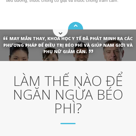
tiểu đường, thuốc chống co giật và thuốc chống trầm cảm.
MAY MẮN THAY, KHOA HỌC Y TẾ ĐÃ PHÁT MINH RA CÁC
PHƯƠNG PHÁP ĐỂ ĐIỀU TRỊ BÉO PHÌ VÀ GIÚP NAM GIỚI VÀ
PHỤ NỮ GIẢM CÂN.
LÀM THẾ NÀO ĐỂ
NGĂN NGỪA BÉO
PHÌ?