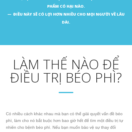
PHẨM CÓ HẠI NÀO.
ĐIỀU NÀY SẼ CÓ LỢI HƠN NHIỀU CHO MỌI NGƯỜI VỀ LÂU
DÀI.
LÀM THẾ NÀO ĐỂ
ĐIỀU TRỊ BÉO PHÌ?
Có nhiều cách khác nhau mà bạn có thể giải quyết vấn đề béo
phì, làm cho nó bắt buộc hơn bao giờ hết để tìm một điều trị tự
nhiên cho bệnh béo phì. Nếu bạn muốn bảo vệ sự thay đổi