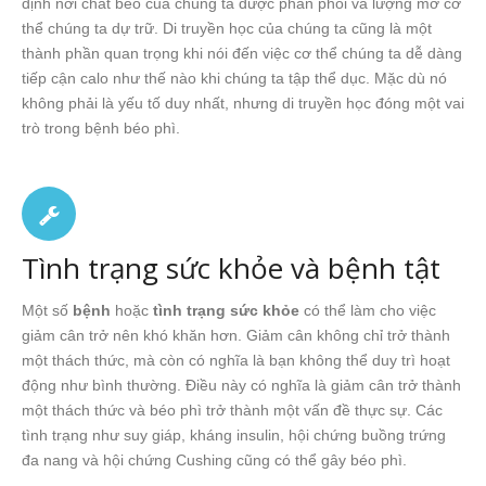
định nơi chất béo của chúng ta được phân phối và lượng mỡ cơ
thể chúng ta dự trữ. Di truyền học của chúng ta cũng là một
thành phần quan trọng khi nói đến việc cơ thể chúng ta dễ dàng
tiếp cận calo như thế nào khi chúng ta tập thể dục. Mặc dù nó
không phải là yếu tố duy nhất, nhưng di truyền học đóng một vai
trò trong bệnh béo phì.
Tình trạng sức khỏe và bệnh tật
Một số
bệnh
hoặc
tình trạng sức khỏe
có thể làm cho việc
giảm cân trở nên khó khăn hơn. Giảm cân không chỉ trở thành
một thách thức, mà còn có nghĩa là bạn không thể duy trì hoạt
động như bình thường. Điều này có nghĩa là giảm cân trở thành
một thách thức và béo phì trở thành một vấn đề thực sự. Các
tình trạng như suy giáp, kháng insulin, hội chứng buồng trứng
đa nang và hội chứng Cushing cũng có thể gây béo phì.